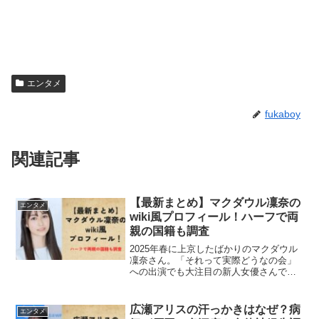
エンタメ
fukaboy
関連記事
【最新まとめ】マクダウル凜奈の
エンタメ
wiki風プロフィール！ハーフで両
親の国籍も調査
2025年春に上京したばかりのマクダウル
凜奈さん。「それって実際どうなの会」
への出演でも大注目の新人女優さんで
す。まだまだ情報が少ないマクダウル凜
奈さんですが、気になるプロフィールや
ハーフ説など調査していきたいと思いま
広瀬アリスの汗っかきはなぜ？病
エンタメ
す！マクダウル凜奈とは...