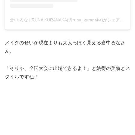
倉中 るな | RUNA KURANAKA(@runa_kuranaka)がシェアした投稿
メイクのせいか現在よりも大人っぽく見える倉中るなさ
ん。
「そりゃ、全国大会に出場できるよ！」と納得の美貌とス
タイルですね！