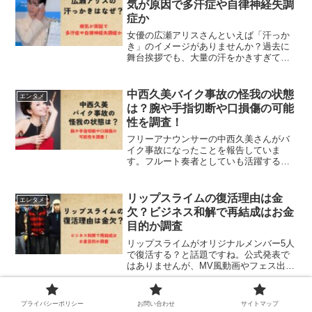
気が原因で多汗症や自律神経失調
症か
女優の広瀬アリスさんといえば「汗っか
き」のイメージがありませんか？過去に
舞台挨拶でも、大量の汗をかきすぎて一
時降壇することもありました。スタジオ
でのテレビ出演でも、常にハンカチを持
参しているなど、心配になることもしば
中西久美バイク事故の怪我の状態
エンタメ
しば。今回は、広瀬アリスさんの汗っか
は？腕や手指切断や口損傷の可能
きはなぜなのか？原因が病気なのでは？
性を調査！
という疑いについても調べていきます！
フリーアナウンサーの中西久美さんがバ
イク事故になったことを報告していま
す。フルート奏者としていも活躍する中
西久美さんですが、事故によって「大切
なものをなくしてしまった」「フルート
はもう吹けないそうです」と深刻な状態
リップスライムの復活理由は金
エンタメ
である可能性を示唆しています。中西久
欠？ビジネス和解で再結成はお金
美さんの怪我の状態や、具体的な身体の
目的か調査
損傷について中西久美さんの発言から深
堀りしていきたいと思います！
リップスライムがオリジナルメンバー5人
で復活する？と話題ですね。公式発表で
はありませんが、MV風動画やフェス出演
告知（即削除された）はフライングとは
いえ、いずれ正式に発表されるでしょ
う。メンバー間の亀裂で修復不可能と思
【ダウンタウンDX】最終回に松
プライバシーポリシー
お問い合わせ
サイトマップ
エンタメ
われたリップスライムが...