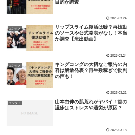
目的か調査
2025.03.24
リップスライム復活は嘘？再始動
エンタメ
のソースや公式発表がなし！本当
か調査【流出動画】
2025.03.24
キングコングの大切なご報告の内
エンタメ
容は解散発表？再生数稼ぎで批判
の声も！
2025.03.21
山本由伸の肌荒れがヤバイ！首の
エンタメ
湿疹はストレスや過労が原因？
2025.03.18