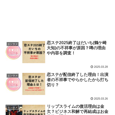
恋ステ2025終了はだいち(鶴ケ崎
エンタメ
大知)の不祥事が原因？噂の理由
や内容を調査！
2025.03.28
恋ステが配信終了した理由！出演
エンタメ
者の不祥事でやらかしたから打ち
切り？
2025.03.26
リップスライムの復活理由は金
エンタメ
欠？ビジネス和解で再結成はお金