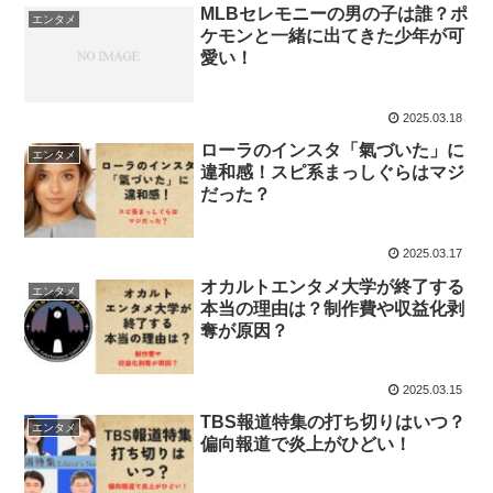
MLBセレモニーの男の子は誰？ポ
エンタメ
ケモンと一緒に出てきた少年が可
愛い！
2025.03.18
ローラのインスタ「氣づいた」に
エンタメ
違和感！スピ系まっしぐらはマジ
だった？
2025.03.17
オカルトエンタメ大学が終了する
エンタメ
本当の理由は？制作費や収益化剥
奪が原因？
2025.03.15
TBS報道特集の打ち切りはいつ？
エンタメ
偏向報道で炎上がひどい！