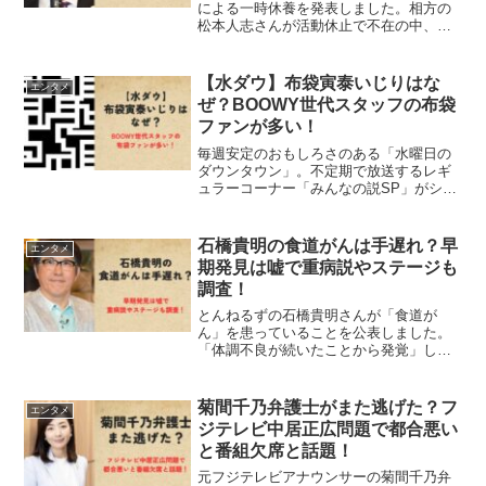
による一時休養を発表しました。相方の
松本人志さんが活動休止で不在の中、ダ
ウンタウンの冠番組を守ってきた浜ちゃ
ん。休養となると、浜田雅功さんMCの番
組への影響は大きいです。水ダウやダウ
【水ダウ】布袋寅泰いじりはな
エンタメ
ンタウンDXなど、現在でも絶大な人気を
ぜ？BOOWY世代スタッフの布袋
誇る番組が多いですからね。浜ちゃんの
ファンが多い！
代役MCは一体だれになるのでしょうか？
毎週安定のおもしろさのある「水曜日の
ダウンタウン」。不定期で放送するレギ
ュラーコーナー「みんなの説SP」がショ
ートコントのようなテンポの良さでファ
ンも多いですよね！「みんなの説」とい
えば、必ず登場するのがギタリスト布袋
石橋貴明の食道がんは手遅れ？早
エンタメ
寅泰さんに関する説。水...
期発見は嘘で重病説やステージも
調査！
とんねるずの石橋貴明さんが「食道が
ん」を患っていることを公表しました。
「体調不良が続いたことから発覚」した
そうですが、早期発見では自覚症状がほ
ぼないと言われることから「本当は重病
で手遅れなのでは？」と心配の声も上が
菊間千乃弁護士がまた逃げた？フ
エンタメ
っています。石橋貴明さんの食道がんは
ジテレビ中居正広問題で都合悪い
本当に早期発見なのでしょうか？石橋貴
と番組欠席と話題！
明さんの本当の「がんのステージ」につ
いても真相を深ぼっていきます。
元フジテレビアナウンサーの菊間千乃弁