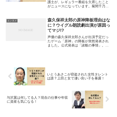
護士が、レギュラー番組を欠席したこと
がニュースになっています。菊間千乃弁
護士、以前も番組欠席したことがありま
すがどちらも「フジテレビの記者会見」
の翌日の生放送を欠席しています。菊間
森久保祥太郎の原神降板理由はな
エンタメ
千乃がまた逃げた！とSN...
に？ウイグル朗読劇出演が原因っ
てマジ!?
声優の森久保祥太郎さんが出演予定だっ
たゲーム「原神」の降板が突然発表され
ました。公式発表は「諸般の事情」。理
由を伏せる際に使われる常套句ですね。
森久保祥太郎さんが原神のイファ役を降
板になった真相は一体なにだったのでし
ょうか？
いとうあさこが窃盗された女性タレント
は誰？上田と女で凄い良い子を暴露！
与沢翼は何してる人？現在の仕事や年収
に資産も気になる！