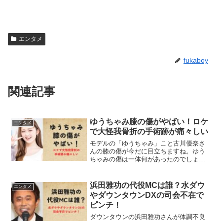
エンタメ
fukaboy
関連記事
ゆうちゃみ膝の傷がやばい！ロケ
エンタメ
で大怪我骨折の手術跡が痛々しい
モデルの「ゆうちゃみ」こと古川優奈さ
んの膝の傷が今だに目立ちますね。ゆう
ちゃみの傷は一体何があったのでしょう
か？実は大怪我による手術跡だったよう
です。
浜田雅功の代役MCは誰？水ダウ
エンタメ
やダウンタウンDXの司会不在で
ピンチ！
ダウンタウンの浜田雅功さんが体調不良